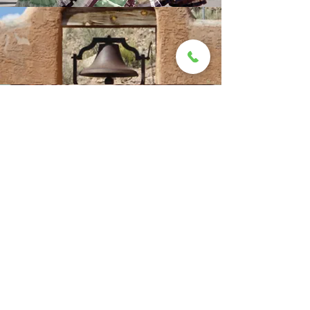
Témoignages
« Ornella est très à l'écoute,très
professionnelle.
Elle sait parfaitement refléter
l'image de votre entreprise et la
mettre en valeur. Elle est de très